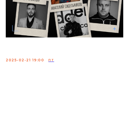
ПоколениЯ
2025-02-21 19:00
ПТ
Съёмка импровизационно-разговорного шоу
«ПоколениЯ» от резидентов Stand Up Alliance!!!
Посмотри вживую и раньше, чем это увидит интернет…
Приколы, придуманные здесь и сейчас, честные
истории, услышав которые вы скажете: «У меня так же
было!», потому что 100% в них узнаете себя или своих
знакомых.
Состав:
Юра Паршев, Анатолий Сидельников,
Богдан Кузнецов