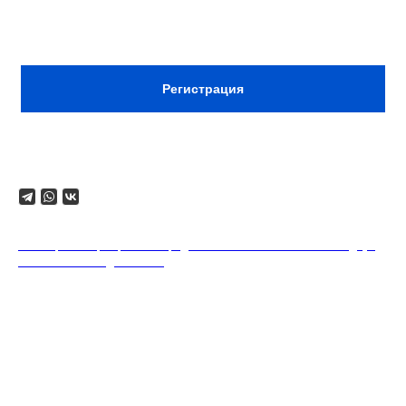
Сбор:
18:00
Регистрация
Поделиться
18+. Формат мероприятий предполагает минимальный заказ двух
напитков на каждого гостя.