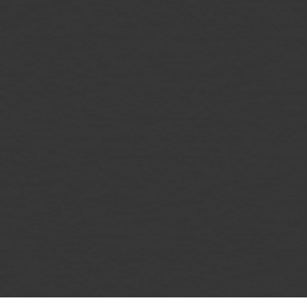
афиша
контакты
меню
о нас
правила клуба
возврат билетов
публичная оферта
политика конфиденциальности
2026. Все права защищены
Разработка и дизайн: RadAgency