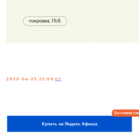
Женский юмор. Стендап
от популярных комикесс с
ТВ (МСК)
2025-04-25 22:00
ПТ
Выступают 3 комикессы + ведущий концерта!
Всегда профессиональные известные комики,
участники: StandUp на ТНТ, Labelcom, StandUp Club #1
и др. популярных ТВ и YouTube проектов.
Сбор:
21:30
Купить на Яндекс Афиша