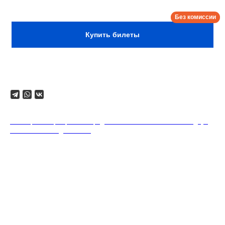
на каждого гостя.
Купить билеты
Поделиться
18+. Формат мероприятий предполагает минимальный заказ двух
напитков на каждого гостя.