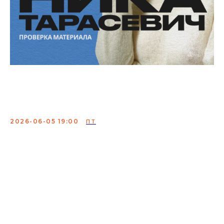
Ника Тарасевич. Проверка
материала
2026-06-05 19:00
ПТ
Ника Тарасевич — стендап-комик, известная своим
самобытным стилем и тонкими наблюдениями,
участница шоу «Женский стендап» и «Stand Up» на
телеканале ТНТ.
Сбор:
18:30
Формат мероприятия предполагает
минимальный заказ двух позиций из меню