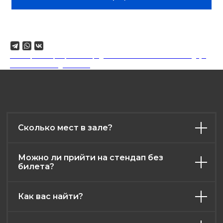
Поделиться
18+. Формат мероприятий предполагает минимальный заказ двух
напитков на каждого гостя.
Сколько мест в зале?
Можно ли прийти на стендап без
билета?
Как вас найти?