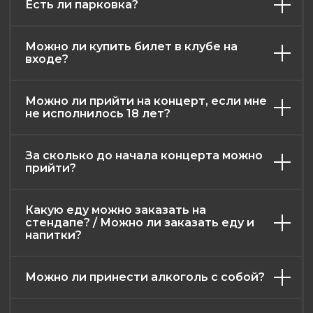
Есть ли парковка?
Можно ли купить билет в клубе на
входе?
афиша
контакты
меню
о нас
правила клуба
возврат билетов
Можно ли прийти на концерт, если мне
не исполнилось 18 лет?
публичная оферта
политика конфиденциальности
За сколько до начала концерта можно
2026. Все права защищены
прийти?
Разработка и дизайн: RadAgency
Какую еду можно заказать на
стендапе? / Можно ли заказать еду и
напитки?
Можно ли принести алкоголь с собой?