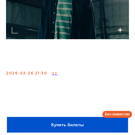
Вася Медведев. Проверка
материала
2026-03-26 21:30
ЧТ
Проверка материала Васи Медведева, трудолюбивый
стендап-комик со множеством тем в кармане, от
расставания с девушкой до старости и смерти.
Сбор:
21:00
Купить билеты