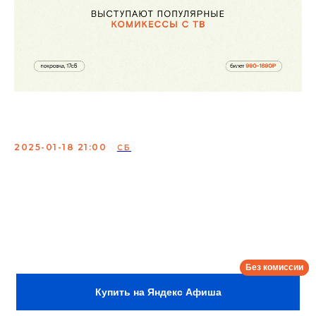
Женский StandUp Концерт
2025-01-18 21:00
СБ
Выступают 3 комикессы + ведущий концерта!
Всегда профессиональные известные комики,
участники: StandUp на ТНТ, Labelcom, StandUp Club #1
и др. популярных ТВ и YouTube проектов.
Сбор:
20:30
Купить на Яндекс Афиша