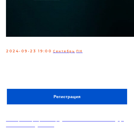
Женский стендап ТНТ
2024-09-23 19:00
Сентябрь
ПН
Проверка материала опытных комикесс из
Женского стендапа ТНТ
В заявке указывать имя и фамилию, кол-во
человек и номер телефона для связи.
ВХОД ПО РЕГИСТРАЦИИ В WHATSAPP
Регистрация
18+. Формат мероприятий предполагает минимальный заказ двух
напитков на каждого гостя.