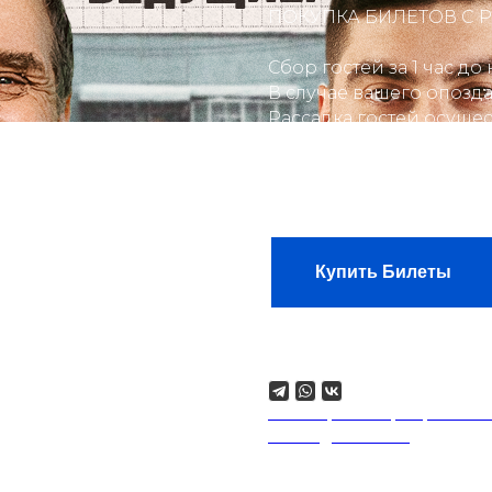
ПОКУПКА БИЛЕТОВ С Р
Сбор гостей за 1 час д
В случае вашего опозда
Рассадка гостей осущес
Фото- и видеосъёмка з
Работают кухня и бар.
Вопросы по билетам: +7
Сбор:
16:00
Купить Билеты
Поделиться
18+. Формат мероприятий п
на каждого гостя.