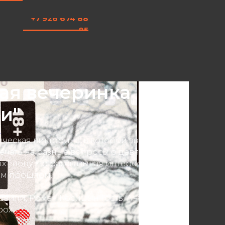
+7 926 674 88
85
ая вечеринка
и"
Т
ическая викторина, в которой звездным
ечать на разные вопросы о девяностых,
ых", попутно рассказывая интересные
ем прошлом.
вили, Роман Косицын Гость: Антон
рох