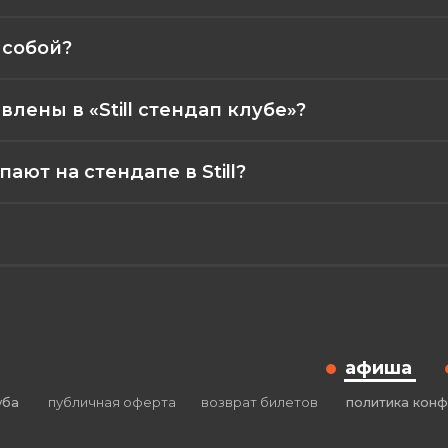
 собой?
лены в «Still стендап клубе»?
ют на стендапе в Still?
афиша
уба
публичная оферта
возврат билетов
политика кон