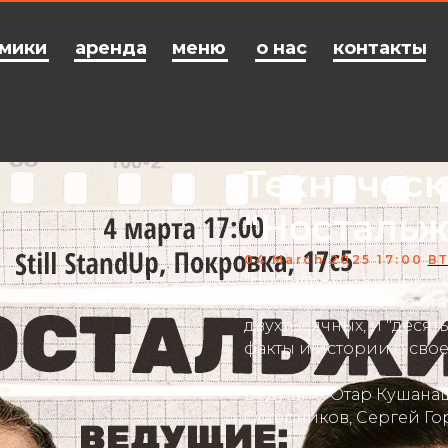
мики
аренда
меню
о нас
контакты
Техническ
"Ностальж
04 March 2025 17:00
В
"Ностальжи" - юморист
гостям необходимо отв
двухтысячных, и "десят
факты и истории о сво
Ведущие: Отар Кушанаш
Остерников, Сергей Го