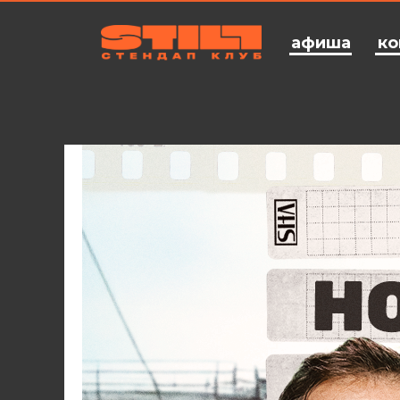
афиша
ко