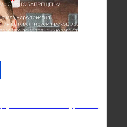
УК СТРОГО ЗАПРЕЩЕНА!
о начала мероприятия.
ния не гарантируем проход в зал.
твляется по заполнению зала от сцены.
апрещена.
9252418141
редполагает минимальный заказ двух напитков