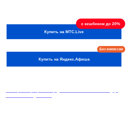
А потом обсуждают результаты
вместе с участникам опроса.
Купить на MTC.Live
Купить на Яндекс.Афиша
18+. Формат мероприятий предполагает минимальный заказ двух
напитков на каждого гостя.