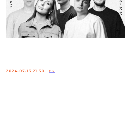
Шоу глаз народа Артем
Винокур
2024-07-13 21:30
СБ
Никита Дубровский, Егор
Свирский и Денис Смирнов
снимают шоу «Глаз Народа», где
комики проводят соцопрос
на важные темы, волнующие народ.