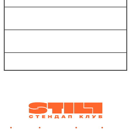
Какие жанры стендапа представлены
в «Still стендап клубе»?
Какие известные комики выступают на
стендапе в Still?
Можно ли к вам в шортах?