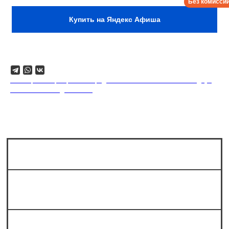
Купить на Яндекс Афиша
Поделиться
18+. Формат мероприятий предполагает минимальный заказ двух
напитков на каждого гостя.
Сколько мест в зале?
Можно ли прийти на стендап без
билета?
Как вас найти?