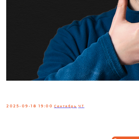
Леша Шамутило.
Проверка материала
2025-09-18 19:00
Сентябрь
ЧТ
Лёша Шамутило — победитель третьего сезона
«Открытого Микрофона» на ТНТ, участник проектов
Stand-up на ТНТ, «Книжный Клуб» и «Разгоны» на
YouTube-канале Stand Up Club #1, а также YouTube-
проекта «Роастбаттл» на LABELCOM.
Сбор:
18:00