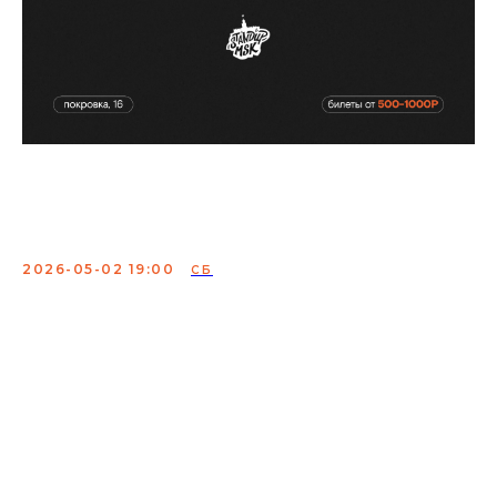
Съёмки Stand Up от
StandUp_Msk
2026-05-02 19:00
СБ
Это съёмки StandUp от StandUp_Msk. Комики
выступают с лучшим материалом и записывают свои
монологи, которые чуть позже можно будет
посмотреть на YouTube или на других интернет
платформах.
В съёмках будут принимать участие комики из
проектов: StandUp на ТНТ, Labelcom, StandUp Club #1,
Outside StandUp, «Прожарка», «Стендап Андеграунд» на
СТС и т.д.