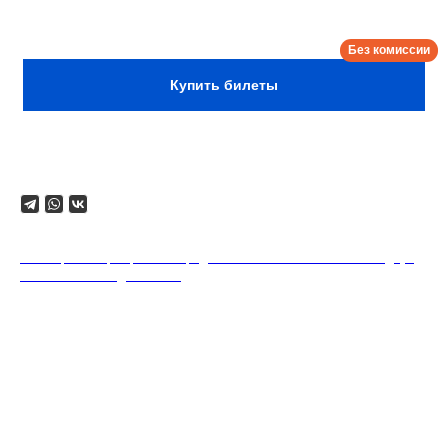
Сбор:
18:30
Купить билеты
Поделиться
18+. Формат мероприятий предполагает минимальный заказ двух
напитков на каждого гостя.