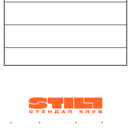
Какие жанры стендапа представлены
в «Still стендап клубе»?
Какие известные комики выступают на
стендапе в Still?
Можно ли к вам в шортах?