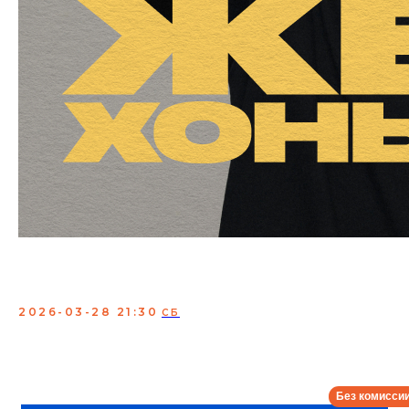
Женя Хоньяков. Сольный
концерт
2026-03-28 21:30
СБ
Женя Хоньяков – стендап-комик, участник шоу
«Разгоны», а также «Стендап Андеграунд» на
телеканале СТС. Приходи послушать сольную
программу от мастера комедийной импровизации.
Сбор:
21:00