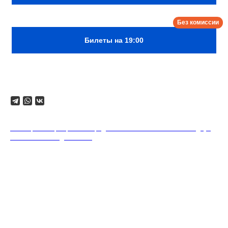
Билеты на 19:00
Поделиться
18+. Формат мероприятий предполагает минимальный заказ двух
напитков на каждого гостя.