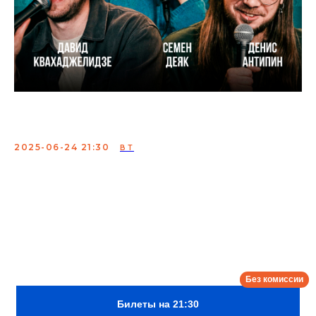
Три гиены. Съемка
2025-06-24 21:30
ВТ
Шоу "Три гиены" - импровизационно-комедийное шоу,
на которое вы приносите свои истории, а комики их
профессионально гиенят.
Участники: Семён Деяк, Денис Антипин, Давид
Квахаджелидзе
Сбор:
21:00 и 18:00
Билеты на 21:30