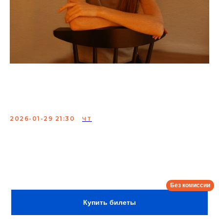
Надя Джабраилова.
Проверка материала
2026-01-29 21:30
ЧТ
Свежий стендап, открытый эксперимент и искренний
юмор. Надя проверяет новый материал прямо на
сцене — будьте готовы смеяться и удивляться!
Сбор:
21:00
Купить билеты