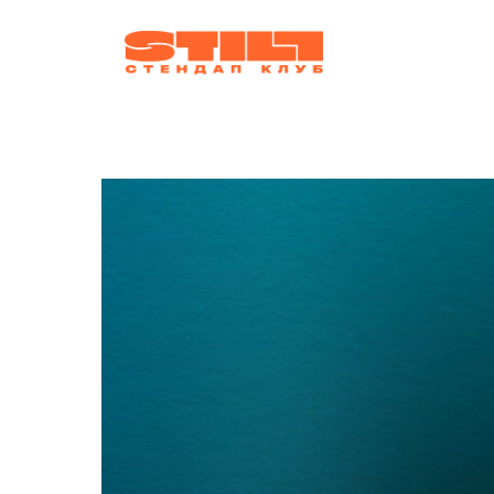
афиша
ко