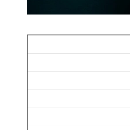
Сколько мест в зале?
Можно ли прийти на стендап б
Как вас найти?
Есть ли парковка?
Можно ли купить билет в клубе