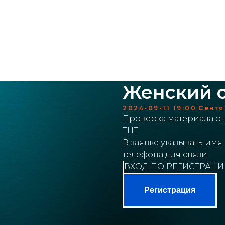
мики
аренда
меню
о нас
контакты
Женский 
2024-09-11 19:00
Сентя
Проверка материала оп
ТНТ
В заявке указывать имя
телефона для связи.
ВХОД ПО РЕГИСТРАЦИ
Регистрация