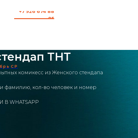
+7 926 674 88
85
стендап ТНТ
брь
СР
ытных комикесс из Женского стендапа
 и фамилию, кол-во человек и номер
И В WHATSAPP