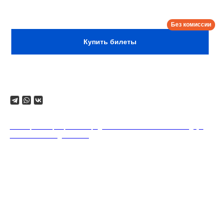
Сбор:
21:00
Купить билеты
Поделиться
18+. Формат мероприятий предполагает минимальный заказ двух
напитков на каждого гостя.