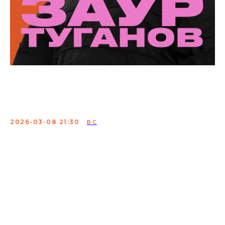
Заур Туганов. Сольный
концерт
2026-03-08 21:30
ВС
8 марта — особенный день, и Заур Туганов приглашает
провести его с улыбкой! В праздничном концерте —
живой юмор и тонкие наблюдения о жизни, привычках
и мечтах женщин.
Вас ждут добрые шутки, узнаваемые истории и лёгкая
атмосфера праздника. Это отличный способ отметить
8 марта: женщинам — получить заряд позитива,
мужчинам — взглянуть на мир глазами женщины и от
души посмеяться.