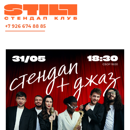
ВСЯ АФИША
+7 926 674 88 85