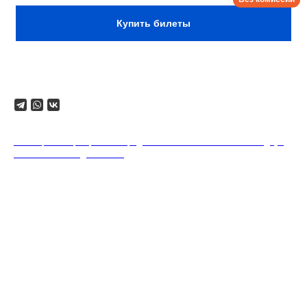
Купить билеты
Поделиться
18+. Формат мероприятий предполагает минимальный заказ двух
напитков на каждого гостя.