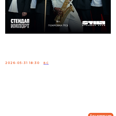
Стендап + Джаз: два
концерта в один вечер
2026-05-31 18:30
ВС
Концерт лучших комиков страны и профессиональных
джазовых музыкантов. Шоу-бестселлер с идеальным
сочетанием настоящего джаза и проверенных шуток
вызывает гамму эмоций. Покупайте билеты и
насладитесь вживую выступлениями профессионалов,
которых раньше вы могли видеть только на экране
своего гаджета.
Сбор:
18:00