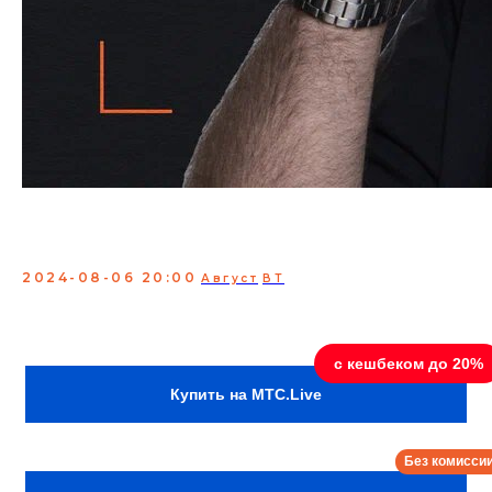
Проверка материала.
Расул Чабдаров
2024-08-06 20:00
Август
ВТ
Проверка нового материала Расула Чабдарова
– участника Comedy Баттла, шоу StandUp на ТНТ
и стендапа от Paramount Comedy.
Купить на MTC.Live