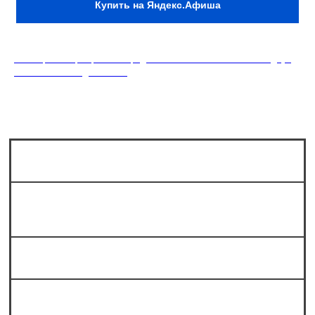
Купить на Яндекс.Афиша
18+. Формат мероприятий предполагает минимальный заказ двух
напитков на каждого гостя.
Сколько мест в зале?
Можно ли прийти на стендап без
билета?
Как вас найти?
афиша
контакты
меню
о нас
правила клуба
Есть ли парковка?
возврат билетов