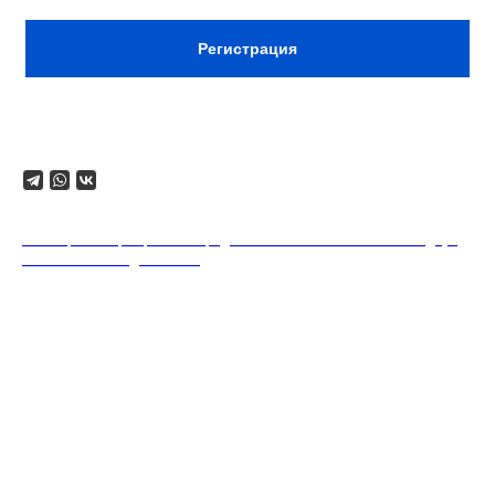
Регистрация
Поделиться
18+. Формат мероприятий предполагает минимальный заказ двух
напитков на каждого гостя.