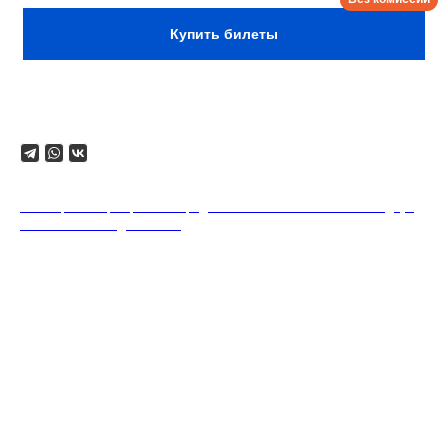
Купить билеты
Поделиться
18+. Формат мероприятий предполагает минимальный заказ двух
напитков на каждого гостя.