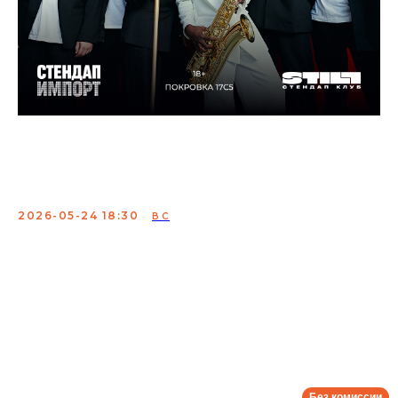
Стендап + Джаз: два
концерта в один вечер
2026-05-24 18:30
ВС
Концерт лучших комиков страны и профессиональных
джазовых музыкантов. Шоу-бестселлер с идеальным
сочетанием настоящего джаза и проверенных шуток
вызывает гамму эмоций. Покупайте билеты и
насладитесь вживую выступлениями профессионалов,
которых раньше вы могли видеть только на экране
своего гаджета.
Сбор:
18:00