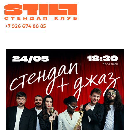
ВСЯ АФИША
+7 926 674 88 85