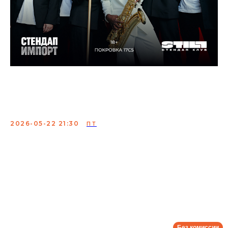
Стендап + Джаз: два
концерта в один вечер
2026-05-22 21:30
ПТ
Концерт лучших комиков страны и профессиональных
джазовых музыкантов. Шоу-бестселлер с идеальным
сочетанием настоящего джаза и проверенных шуток
вызывает гамму эмоций. Покупайте билеты и
насладитесь вживую выступлениями профессионалов,
которых раньше вы могли видеть только на экране
своего гаджета.
Сбор:
21:00