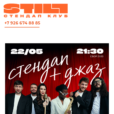
ВСЯ АФИША
+7 926 674 88 85