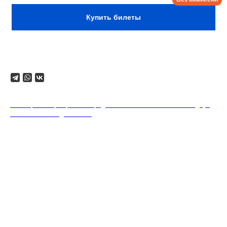
Купить билеты
Поделиться
18+. Формат мероприятий предполагает минимальный заказ двух
напитков на каждого гостя.