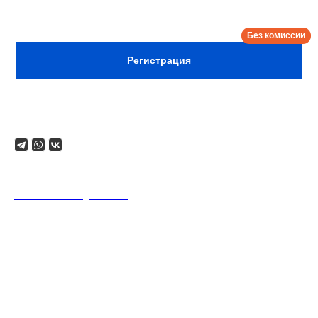
Сбор:
21:30
Регистрация
Поделиться
18+. Формат мероприятий предполагает минимальный заказ двух
напитков на каждого гостя.