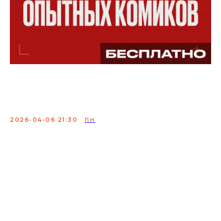
Проверка материала
опытных комиков
2026-04-06 21:30
ПН
Проверка материала — вечер, где комики тестируют
новые шутки, идеи и истории перед большими
выступлениями. Иногда это рождает будущие хиты,
иногда — неожиданные импровизации, но всегда
получается живо, честно и очень смешно.
Приходите посмотреть, как создаётся стендап.
Состав:
Егор Свирский, Никита Шевчук, Гассан
Джабер, Ян Зубков, Евгений Хоньяков, Сергей
Лесовой, Динара Курбанова.