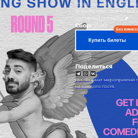
there, you’ll have the ch
dreams with one of our 
conversation spicy 🌶
Сбор:
21:00
Купить билеты
Поделиться
18+. Формат мероприятий п
на каждого гостя.