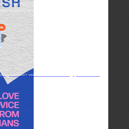
ance to meet the stranger(s?!) of your
comedians on your side to help keep the
редполагает минимальный заказ двух напитков