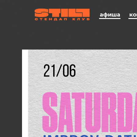
афиша
ко