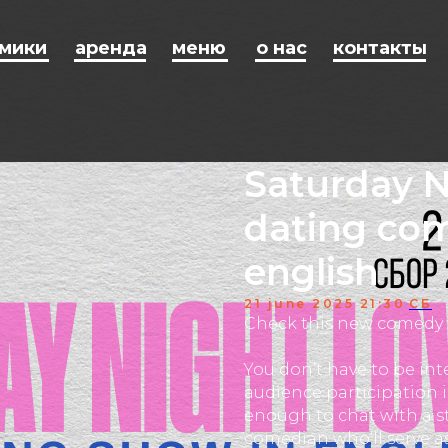
мики
аренда
меню
о нас
контакты
Saturday N
dating co
english
21 june 2025 21:30
СБ
Check this new comedy f
You don’t have to be int
audience participation i
enough to chat with a st
comedian who’ll serve as