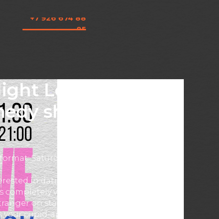
+7 926 674 88
85
ight Love. Speed
medy show in
ormat: Saturday Night Love 💘
erested in dating to see the show -
s completely voluntary! If you are bold
ranger on stage, you’ll be paired with a
 your cupid-appointed lawyer. 👩🏼‍⚖️ From