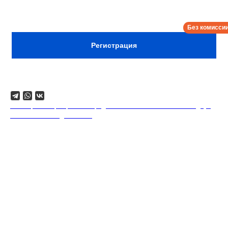
Приходите, и мы обещаем, что этот угар вы запомните
на всю жизнь!
Сбор:
18:30
Регистрация
Поделиться
18+. Формат мероприятий предполагает минимальный заказ двух
напитков на каждого гостя.
Другие события: