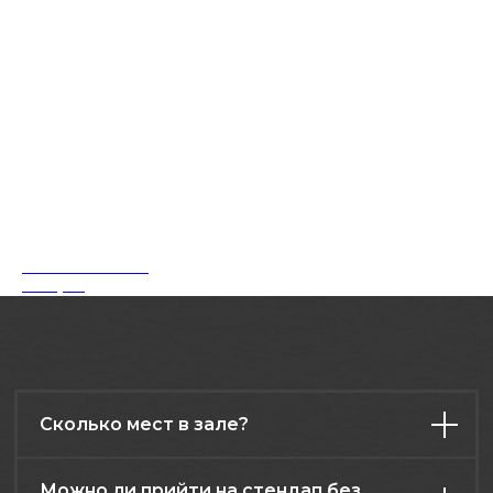
афиша
контакты
меню
о нас
правила клуба
возврат билетов
публичная оферта
политика конфиденциальности
Опытные комики
2026. Все права защищены
14 августа
Разработка и дизайн: RadAgency
Сколько мест в зале?
Можно ли прийти на стендап без