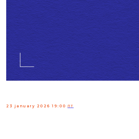
ФРЕШ СТЕНДАП ОТ
COMICALI
23 january 2026 19:00
ПТ
COMICALI и их друзья в Still StandUp Club!
Хотите наконец разобраться в юморе? Тогда мы ждем
вас на проверке материала, где комики покажут, что
такое реальные шутки.