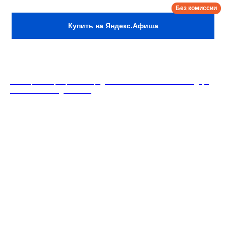
Купить на Яндекс.Афиша
18+. Формат мероприятий предполагает минимальный заказ двух
напитков на каждого гостя.