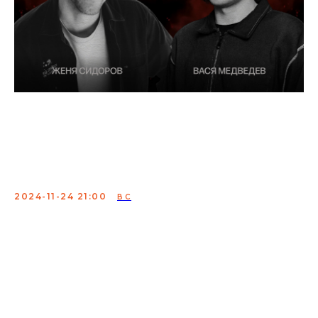
Подкаст "2 феникса":
Женя Сидоров и Вася
Медведев
2024-11-24 21:00
ВС
Два феникса восстают из пепла (Евгений Сидоров —
стендап-комик, участник проектов «22 комика», Stand-
Up Club #1 и подкаста «2 феникса» Василий
Медведев — стендап-комик, участник проектов
StnadUp на ТНТ, Stand-Up Club #1 и подкаста «2
феникса»)
Сбор: 20:30