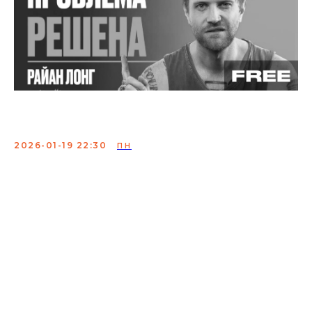
Наши против ихних
2026-01-19 22:30
ПН
"Наши против ихних" - это фановый формат просмотра
концертов комиков на большом экране и в приятной
компании.
Каждый зритель имеет право голоса для того, чтобы
решить какой концерт из двух предложенных мы
смотрим сегодня. Решение принимается после
просмотра первых десяти минут каждого
"конкурсанта".
Приходи насладиться юмором. Останься, чтобы
решать судьбы.