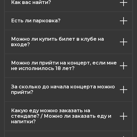
Как вас найти?
Есть ли парковка?
Можно ли купить билет в клубе на
афиша
контакты
меню
о нас
входе?
правила клуба
возврат билетов
Можно ли прийти на концерт, если мне
публичная оферта
не исполнилось 18 лет?
политика конфиденциальности
2026. Все права защищены
За сколько до начала концерта можно
Разработка и дизайн: RadAgency
прийти?
Какую еду можно заказать на
стендапе? / Можно ли заказать еду и
напитки?