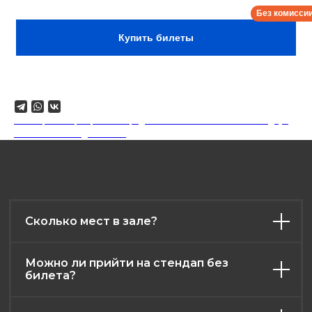
Сбор:
12:30
Купить билеты
Поделиться
18+. Формат мероприятий предполагает минимальный заказ двух
напитков на каждого гостя.
Сколько мест в зале?
Можно ли прийти на стендап без
билета?