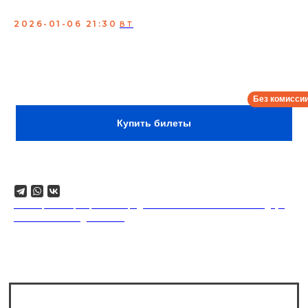
Стендап
2026-01-06 21:30
ВТ
Выступают 3 комикессы + ведущий концерта!
Всегда профессиональные известные комики,
участники: StandUp на ТНТ, Labelcom, StandUp Club #1
и др. популярных ТВ и YouTube проектов.
Сбор:
21:00
Купить билеты
Поделиться
18+. Формат мероприятий предполагает минимальный заказ двух
напитков на каждого гостя.
Сколько мест в зале?