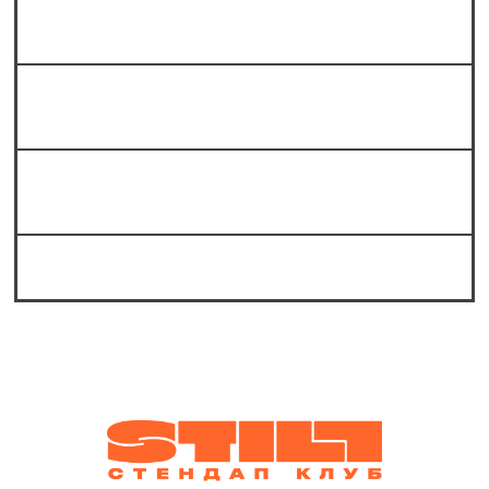
Можно ли принести алкоголь с собой?
Какие жанры стендапа представлены
в «Still стендап клубе»?
Какие известные комики выступают на
стендапе в Still?
Можно ли к вам в шортах?