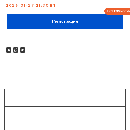
2026-01-27 21:30
ВТ
Сбор:
21:00
Регистрация
Поделиться
18+. Формат мероприятий предполагает минимальный заказ двух
напитков на каждого гостя.
Сколько мест в зале?
Можно ли прийти на стендап без
билета?