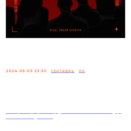
Просмотр Спешла: Jim
Gaffigan
2024-09-09 23:30
СЕНТЯБРЬ
ПН
Просмотр спешла на большом экране
ВХОД: любой напиток
18+. Формат мероприятий предполагает минимальный заказ двух
напитков на каждого гостя.