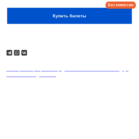
Купить билеты
Поделиться
18+. Формат мероприятий предполагает минимальный заказ двух
напитков на каждого гостя.