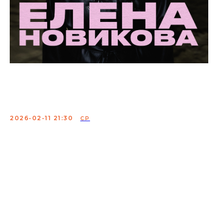
Елена Новикова.
Проверка материала
2026-02-11 21:30
СР
Елена Новикова — комик, которая превращает нашу
общую реальность в шутки, от которых вы будете
смеяться и кивать одновременно. Искренне, смешно и
пронзительно!
В 47 лет стала победительницей проекта «Открытый
микрофон», а сейчас выступает в числе постоянных
резидентов шоу «Stand Up» на ТНТ.
Сбор:
21:00