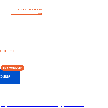
+7 926 674 88
85
онцерт: Слава
в
БРЬ
ЧТ
Афиша
редполагает минимальный заказ двух напитков