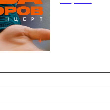
на каждого гостя.
ез билета?