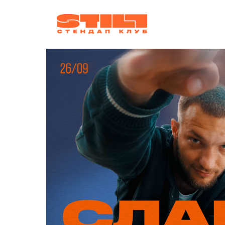
афиша
ко