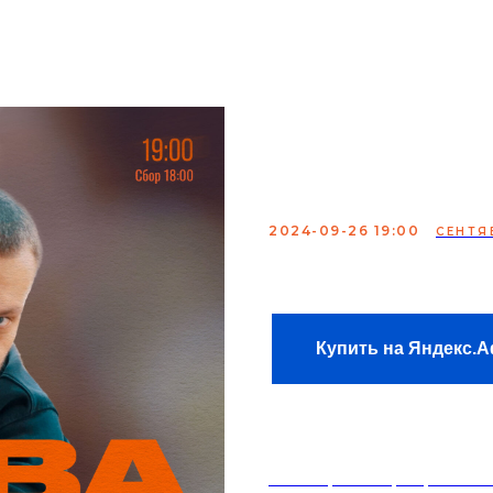
мики
аренда
меню
о нас
контакты
Сольный К
Никифоро
2024-09-26 19:00
СЕНТЯ
Сбор: 18:00
Купить на Яндекс.
18+. Формат мероприятий п