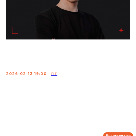
Ринат Султанов.
Проверочный концерт
2026-02-13 19:00
ПТ
Выступать будет лицо московской комедии и
башкирской национальности.
Программа из часа шуток, написанных с 2020 года и по
сей день. Вас ждут знаменитые хиты про французский
жим лёжа, суперспособности и скорую, а также ещё 47
минут нового, ранее неизданного материала
Сбор:
18:30