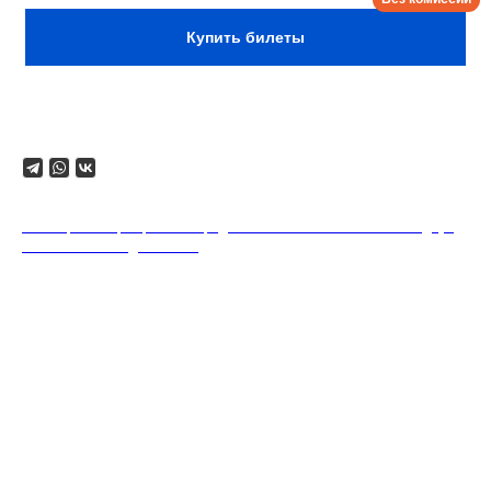
Купить билеты
Поделиться
18+. Формат мероприятий предполагает минимальный заказ двух
напитков на каждого гостя.