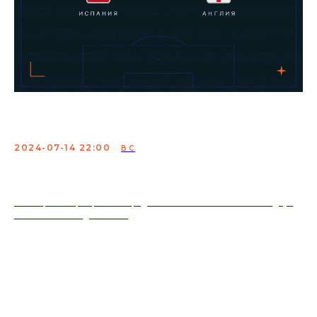
Футбол- финал евро 2024
2024-07-14 22:00
ВС
18+. Формат мероприятий предполагает минимальный заказ двух
напитков на каждого гостя.