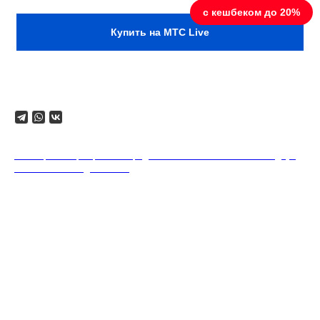
Купить на МТС Live
Поделиться
18+. Формат мероприятий предполагает минимальный заказ двух
напитков на каждого гостя.