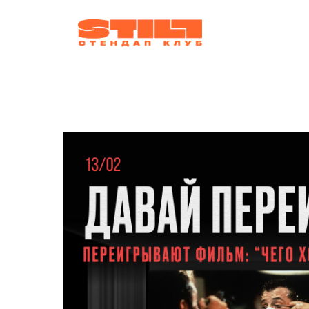
афиша
ко