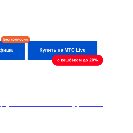
кова, Андрей Рогозин, Млада
бо, Сергей Анненков, Юлия Шульева
Афиша
Купить на МТС Live
редполагает минимальный заказ двух напитков