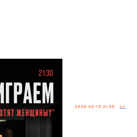
мики
аренда
меню
о нас
контакты
Актерско
импровиз
«Давай пе
2025-02-13 21:30
ЧТ
Команда актеров в им
известный фильм. Ника
юмор, только импровиз