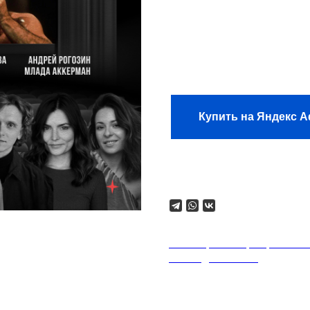
Состав:
Вера Дровени
Аккерман, Никита Не
Сбор:
21:00
Купить на Яндекс 
Поделиться
18+. Формат мероприятий п
на каждого гостя.