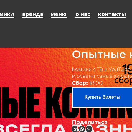
мики
аренда
меню
о нас
контакты
Опытные 
02 july 2025 19:00
СР
Комики с ТВ и YouTube
и осветят самые актуа
Сбор:
18:00
Купить билеты
Поделиться