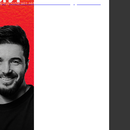
редполагает минимальный заказ двух напитков