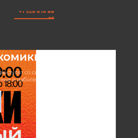
+7 926 674 88
85
комики
 выступят со своим лучшим материалом
льные и наболевшие темы.