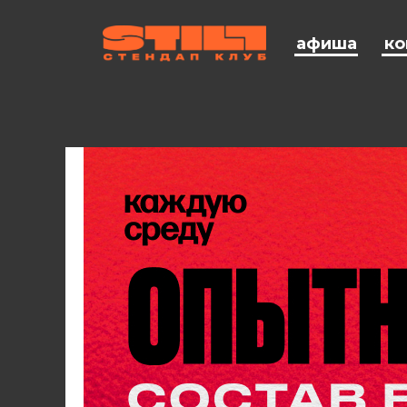
афиша
ко