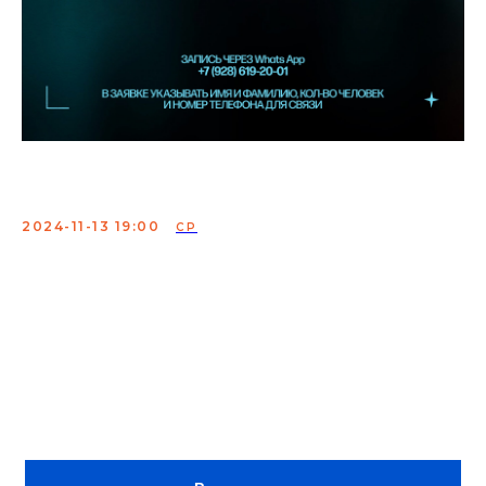
Женский стендап ТНТ
2024-11-13 19:00
СР
Каждое выступление - это возможность для комика
проверить новый материал, убедиться в
эффективности своих шуток и подготовиться к
будущим выступлениям, которые выйдут в эфир в
"StandUp на ТНТ".
В заявке указывать имя и фамилию, кол-во человек и
номер телефона для связи.
ВХОД ПО РЕГИСТРАЦИИ В WHATSAPP