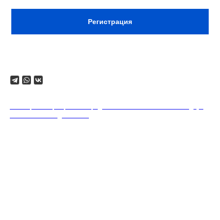
Регистрация
Поделиться
18+. Формат мероприятий предполагает минимальный заказ двух
напитков на каждого гостя.