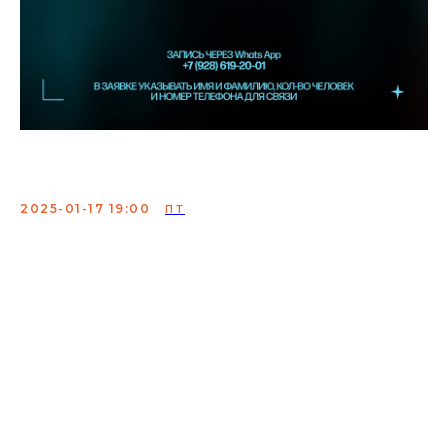
Женский стендап ТНТ
2025-01-17 19:00
ПТ
Каждое выступление - это возможность для комика
проверить новый материал, убедиться в
эффективности своих шуток и подготовиться к
будущим выступлениям, которые выйдут в эфир в
"Женский StandUp на ТНТ".
В заявке указывать имя и фамилию, кол-во человек и
номер телефона для связи.
Сбор:
18:00
ВХОД ПО РЕГИСТРАЦИИ В WHATSAPP