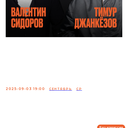
Валентин Сидоров и
Тимур Джанкёзов.
Техническая вечеринка
нового шоу
2025-09-03 19:00
СЕНТЯБРЬ
СР
«Валентин Сидоров и Тимур Джанкёзов. Техническая
вечеринка нового шоу» — встреча двух талантливых
комиков с острым юмором и яркой харизмой.
Сбор:
18:00