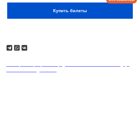
Купить билеты
Поделиться
18+. Формат мероприятий предполагает минимальный заказ двух
напитков на каждого гостя.