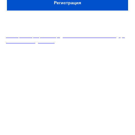
Регистрация
18+. Формат мероприятий предполагает минимальный заказ двух
напитков на каждого гостя.