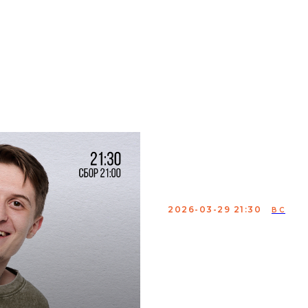
мики
аренда
меню
о нас
контакты
Женя Коро
Провероч
2026-03-29 21:30
ВС
Достойный сын вороне
Проверенные шутки, я
море смеха — всё это Ж
проверочном концерте