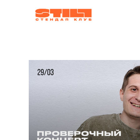
афиша
ко