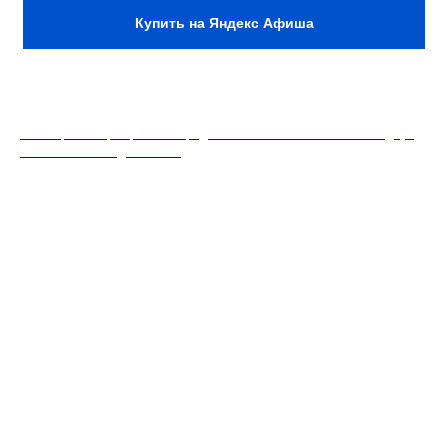
Купить на Яндекс Афиша
18+. Формат мероприятий предполагает минимальный заказ двух
напитков на каждого гостя.