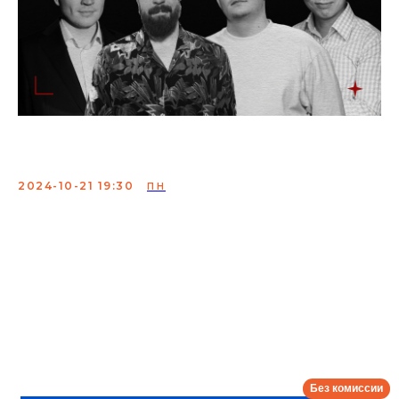
Шоу «ПАМАГИТЕ»
2024-10-21 19:30
ПН
Шоу «ПАМАГИТЕ» — проект, где комики и звезды
решают реальные проблемы зрителя. Даже твою!
Ведущие:
Егор Кукса (Stand Up на ТНТ),
Сергей Зайцев (Телеведущий, Stand Up комик)
Приглашенные эксперты: Гоша Белобородов
(Stand Up комик), Роман Хан (Актер)
Сбор:
19:00