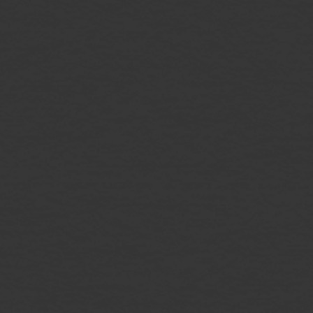
афиша
контакты
меню
о нас
правила клуба
возврат билетов
публичная оферта
политика конфиденциальности
2026. Все права защищены
Разработка и дизайн: RadAgency