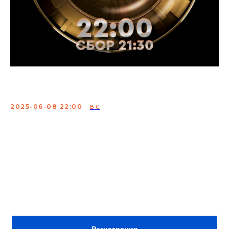
Стендап рулетка
2025-06-08 22:00
ВС
Вы уже видели этот проект: комики выходят на сцену и
шутят в течение одной минуты. Если зал считает, что
шутка смешная, то в общий банк падает некая сумма
денег. После выступления комик становится в конец
«очереди», а к микрофону выходит следующий. Кто
останется последним – получит возможность
увеличить банк и забрать себе всё.
Сбор:
21:30