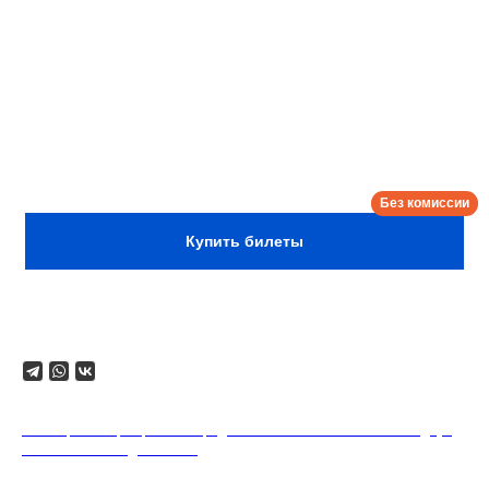
весь мир клоунов и победители международных
фестивалей.
Формат от лейбла Клаунхаус — профессиональные
артисты цирковых сцен страны.
Билеты приобретаются на каждого зрителя,
включая детей!
Сбор:
12:00
Купить билеты
Поделиться
18+. Формат мероприятий предполагает минимальный заказ двух
напитков на каждого гостя.