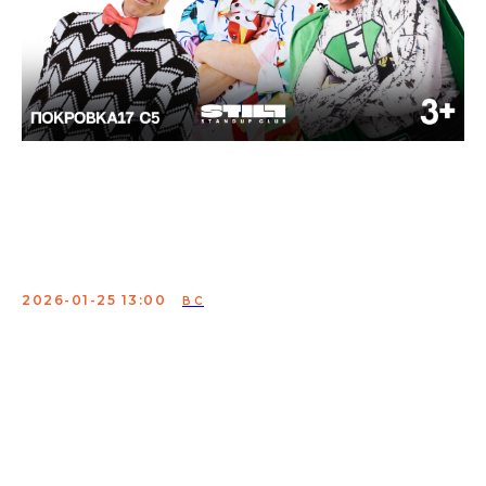
Стендап для детей:
семейное комедийное
шоу выходного дня
2026-01-25 13:00
ВС
Первый детский Stand-Up концерт с участием лучших
клоунов, комиков и артистов оригинального жанра.
Эксцентрично-комедийное шоу для всей семьи.
Невероятно популярный формат добрался до
Москвы. Роскошные клоуны, фокусники и актеры
рассмешат детей и вашего внутреннего ребенка.
Перед зрителями выступят преемники известных на