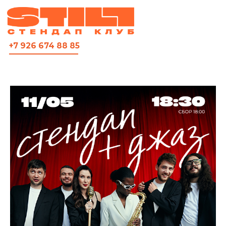
ВСЯ АФИША
+7 926 674 88 85