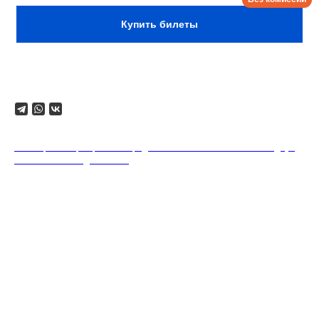
Купить билеты
Поделиться
18+. Формат мероприятий предполагает минимальный заказ двух
напитков на каждого гостя.