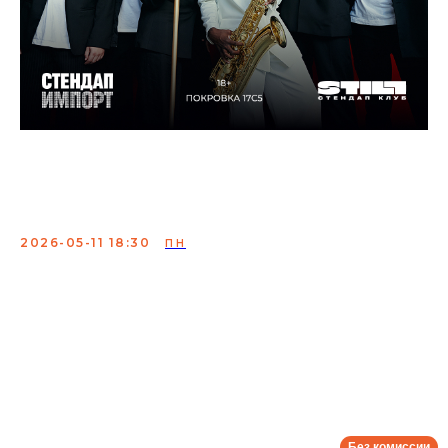
Стендап + Джаз: два
концерта в один вечер
2026-05-11 18:30
ПН
Концерт лучших комиков страны и профессиональных
джазовых музыкантов. Шоу-бестселлер с идеальным
сочетанием настоящего джаза и проверенных шуток
вызывает гамму эмоций. Покупайте билеты и
насладитесь вживую выступлениями профессионалов,
которых раньше вы могли видеть только на экране
своего гаджета.
Сбор:
18:00