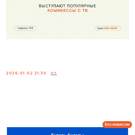
Женский концерт.
Стендап
2026-01-02 21:30
ПТ
Выступают 3 комикессы + ведущий концерта!
Всегда профессиональные известные комики,
участники: StandUp на ТНТ, Labelcom, StandUp Club #1
и др. популярных ТВ и YouTube проектов.
Сбор:
21:00