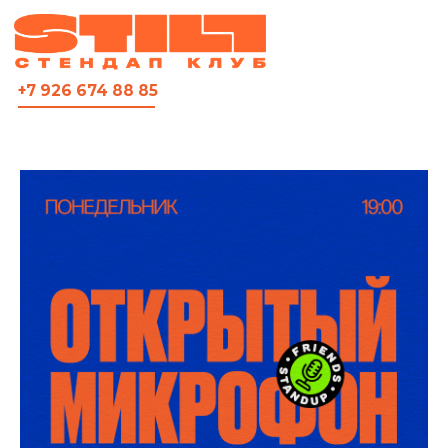
ВСЯ АФИША
+7 926 674 88 85